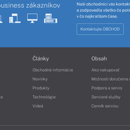
business zákazníkov
Naši obchodníci vás kontakt
a zodpovedia všetko čo pot
v čo najkratšom čase.
Kontaktujte OBCHOD
Články
Obsah
Obchodné informácie
Ako nakupovať
Novinky
Možnosti doručenia 
Produkty
Podpora a servis
če
Technológie
Servisné služby
Videá
Cenník servisu