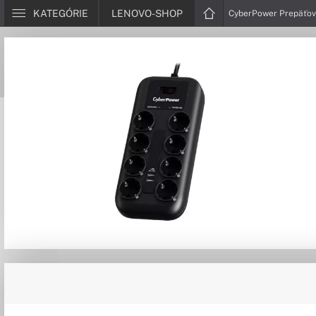
KATEGÓRIE
LENOVO-SHOP
CyberPower Prepäťová 