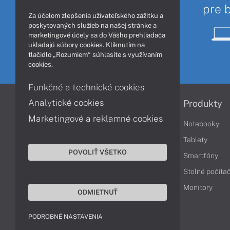
pre 
Za účelom zlepšenia užívateľského zážitku a
poskytovaných služieb na našej stránke a
marketingové účely sa do Vášho prehliadača
ukladajú súbory cookies. Kliknutím na
tlačidlo „Rozumiem“ súhlasíte s využívaním
cookies.
Funkčné a technické cookies
Analytické cookies
Informácie
Produkty
Marketingové a reklamné cookies
Obchodné podmienky
Notebooky
Reklamačné podmienky
Tablety
POVOLIŤ VŠETKO
Ochrana osobných údajov
Smartfóny
Vrátenie tovaru
Stolné počíta
Vyhlásenie o prístupnosti
Monitory
ODMIETNUŤ
Cookies
PODROBNÉ NASTAVENIA