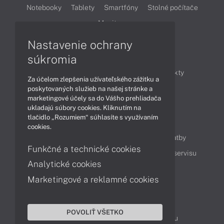
Notebooky
Tablety
Smartfóny
Stolné počítače
Monitory
Nastavenie ochrany
Články
súkromia
Obchodné informácie
Novinky
Produkty
Za účelom zlepšenia užívateľského zážitku a
Technológie
Videá
poskytovaných služieb na našej stránke a
marketingové účely sa do Vášho prehliadača
ukladajú súbory cookies. Kliknutím na
tlačidlo „Rozumiem“ súhlasíte s využívaním
Obsah
cookies.
Ako nakupovať
Možnosti doručenia a platby
Funkčné a technické cookies
Podpora a servis
Servisné služby
Cenník servisu
Analytické cookies
Marketingové a reklamné cookies
Kontakty
043 4224 771
Obchodné oddelenie
POVOLIŤ VŠETKO
Servisné oddelenie
Reklamácia tovaru