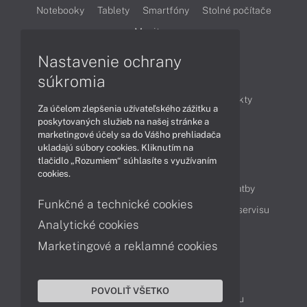
Notebooky
Tablety
Smartfóny
Stolné počítače
Monitory
Nastavenie ochrany
Články
súkromia
Obchodné informácie
Novinky
Produkty
Za účelom zlepšenia užívateľského zážitku a
Technológie
Videá
poskytovaných služieb na našej stránke a
marketingové účely sa do Vášho prehliadača
ukladajú súbory cookies. Kliknutím na
tlačidlo „Rozumiem“ súhlasíte s využívaním
Obsah
cookies.
Ako nakupovať
Možnosti doručenia a platby
Funkčné a technické cookies
Podpora a servis
Servisné služby
Cenník servisu
Analytické cookies
Marketingové a reklamné cookies
Kontakty
043 4224 771
Obchodné oddelenie
POVOLIŤ VŠETKO
Servisné oddelenie
Reklamácia tovaru