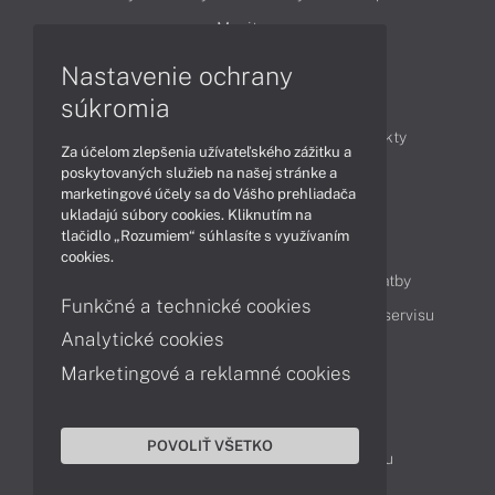
Monitory
Nastavenie ochrany
Články
súkromia
Obchodné informácie
Novinky
Produkty
Za účelom zlepšenia užívateľského zážitku a
Technológie
Videá
poskytovaných služieb na našej stránke a
marketingové účely sa do Vášho prehliadača
ukladajú súbory cookies. Kliknutím na
tlačidlo „Rozumiem“ súhlasíte s využívaním
Obsah
cookies.
Ako nakupovať
Možnosti doručenia a platby
Funkčné a technické cookies
Podpora a servis
Servisné služby
Cenník servisu
Analytické cookies
Marketingové a reklamné cookies
Kontakty
043 4224 771
Obchodné oddelenie
POVOLIŤ VŠETKO
Servisné oddelenie
Reklamácia tovaru
TeamViewer (vzdialená podpora)