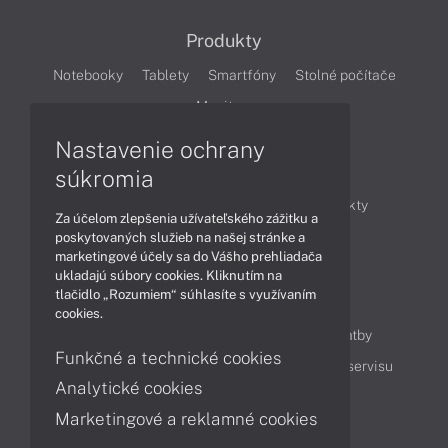
Produkty
Notebooky
Tablety
Smartfóny
Stolné počítače
Monitory
Nastavenie ochrany
Články
súkromia
Obchodné informácie
Novinky
Produkty
Za účelom zlepšenia užívateľského zážitku a
Technológie
Videá
poskytovaných služieb na našej stránke a
marketingové účely sa do Vášho prehliadača
ukladajú súbory cookies. Kliknutím na
tlačidlo „Rozumiem“ súhlasíte s využívaním
Obsah
cookies.
Ako nakupovať
Možnosti doručenia a platby
Funkčné a technické cookies
Podpora a servis
Servisné služby
Cenník servisu
Analytické cookies
Marketingové a reklamné cookies
Kontakty