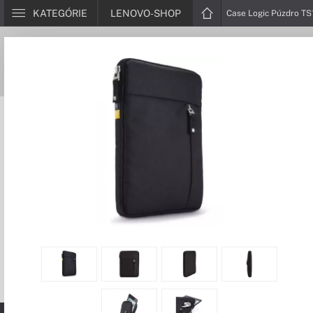
KATEGÓRIE
LENOVO-SHOP
Case Logic Púzdro TS