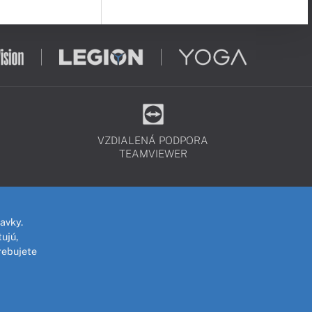
VZDIALENÁ PODPORA
TEAMVIEWER
avky.
ujú,
rebujete