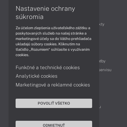
Nastavenie ochrany
Články
súkromia
Obchodné informácie
Novinky
Produkty
Za účelom zlepšenia užívateľského zážitku a
Technológie
Videá
poskytovaných služieb na našej stránke a
marketingové účely sa do Vášho prehliadača
ukladajú súbory cookies. Kliknutím na
tlačidlo „Rozumiem“ súhlasíte s využívaním
Obsah
cookies.
Ako nakupovať
Možnosti doručenia a platby
Funkčné a technické cookies
Podpora a servis
Servisné služby
Cenník servisu
Analytické cookies
Marketingové a reklamné cookies
Kontakty
043 4224 771
Obchodné oddelenie
POVOLIŤ VŠETKO
Servisné oddelenie
Reklamácia tovaru
TeamViewer (vzdialená podpora)
ODMIETNUŤ