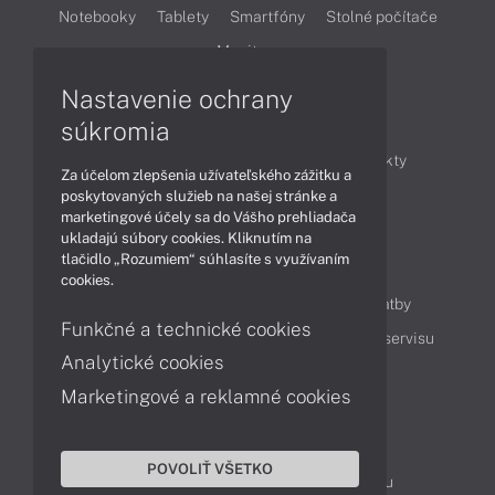
Notebooky
Tablety
Smartfóny
Stolné počítače
Monitory
Nastavenie ochrany
Články
súkromia
Obchodné informácie
Novinky
Produkty
Za účelom zlepšenia užívateľského zážitku a
Technológie
Videá
poskytovaných služieb na našej stránke a
marketingové účely sa do Vášho prehliadača
ukladajú súbory cookies. Kliknutím na
tlačidlo „Rozumiem“ súhlasíte s využívaním
Obsah
cookies.
Ako nakupovať
Možnosti doručenia a platby
Funkčné a technické cookies
Podpora a servis
Servisné služby
Cenník servisu
Analytické cookies
Marketingové a reklamné cookies
Kontakty
043 4224 771
Obchodné oddelenie
POVOLIŤ VŠETKO
Servisné oddelenie
Reklamácia tovaru