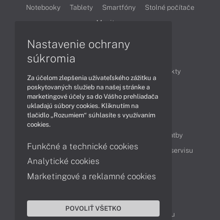
Notebooky
Tablety
Smartfóny
Stolné počítače
Monitory
Nastavenie ochrany
Články
súkromia
Obchodné informácie
Novinky
Produkty
Za účelom zlepšenia užívateľského zážitku a
Technológie
Videá
poskytovaných služieb na našej stránke a
marketingové účely sa do Vášho prehliadača
ukladajú súbory cookies. Kliknutím na
tlačidlo „Rozumiem“ súhlasíte s využívaním
Obsah
cookies.
Ako nakupovať
Možnosti doručenia a platby
Funkčné a technické cookies
Podpora a servis
Servisné služby
Cenník servisu
Analytické cookies
Marketingové a reklamné cookies
Kontakty
043 4224 771
Obchodné oddelenie
POVOLIŤ VŠETKO
Servisné oddelenie
Reklamácia tovaru