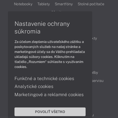
Notebooky
Tablety
Smartfóny
Stolné počítače
Monitory
Nastavenie ochrany
Články
súkromia
Obchodné informácie
Novinky
Produkty
Za účelom zlepšenia užívateľského zážitku a
Technológie
Videá
poskytovaných služieb na našej stránke a
marketingové účely sa do Vášho prehliadača
ukladajú súbory cookies. Kliknutím na
tlačidlo „Rozumiem“ súhlasíte s využívaním
Obsah
cookies.
Ako nakupovať
Možnosti doručenia a platby
Funkčné a technické cookies
Podpora a servis
Servisné služby
Cenník servisu
Analytické cookies
Marketingové a reklamné cookies
Kontakty
043 4224 771
Obchodné oddelenie
POVOLIŤ VŠETKO
Servisné oddelenie
Reklamácia tovaru