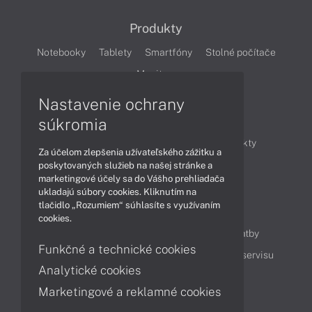
Produkty
Notebooky
Tablety
Smartfóny
Stolné počítače
Monitory
Nastavenie ochrany
Články
súkromia
Obchodné informácie
Novinky
Produkty
Za účelom zlepšenia užívateľského zážitku a
Technológie
Videá
poskytovaných služieb na našej stránke a
marketingové účely sa do Vášho prehliadača
ukladajú súbory cookies. Kliknutím na
tlačidlo „Rozumiem“ súhlasíte s využívaním
Obsah
cookies.
Ako nakupovať
Možnosti doručenia a platby
Funkčné a technické cookies
Podpora a servis
Servisné služby
Cenník servisu
Analytické cookies
Marketingové a reklamné cookies
Kontakty