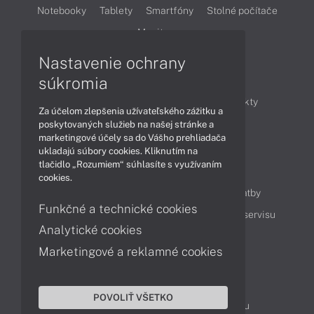
Notebooky
Tablety
Smartfóny
Stolné počítače
Monitory
Nastavenie ochrany
Články
súkromia
Obchodné informácie
Novinky
Produkty
Za účelom zlepšenia užívateľského zážitku a
Technológie
Videá
poskytovaných služieb na našej stránke a
marketingové účely sa do Vášho prehliadača
ukladajú súbory cookies. Kliknutím na
tlačidlo „Rozumiem“ súhlasíte s využívaním
Obsah
cookies.
Ako nakupovať
Možnosti doručenia a platby
Funkčné a technické cookies
Podpora a servis
Servisné služby
Cenník servisu
Analytické cookies
Marketingové a reklamné cookies
Kontakty
043 4224 771
Obchodné oddelenie
POVOLIŤ VŠETKO
Servisné oddelenie
Reklamácia tovaru