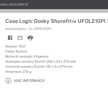
refit™ UFOL210PI 10"
Case Logic Dosky Shurefit™ UFOL210PI 
kód produktu:
CL-UFOL210PI
Rozmer: 10,0"
Farba: Ružová
Materiál vonkajší: Polyester
Vonkajšie rozmery ŠxVxH: 202 x 24 x 274 mm
Vnútorné rozmery ŠxVxH: 191 x 9 x 274 mm
Hmotnosť: 270 g
VIAC INFORMÁCIÍ