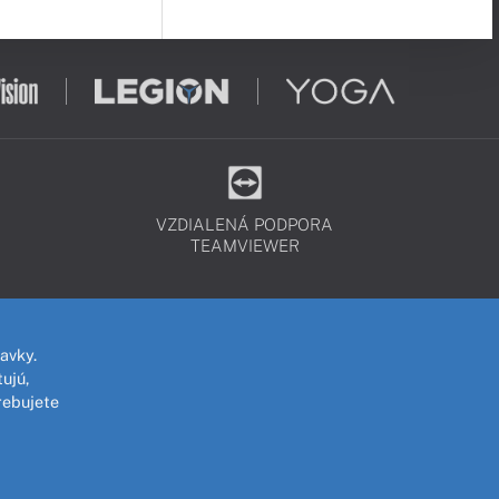
VZDIALENÁ PODPORA
TEAMVIEWER
avky.
ujú,
rebujete