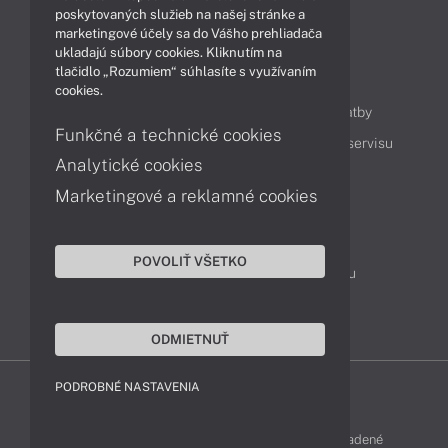
Technológie
Videá
poskytovaných služieb na našej stránke a
marketingové účely sa do Vášho prehliadača
ukladajú súbory cookies. Kliknutím na
tlačidlo „Rozumiem“ súhlasíte s využívaním
Obsah
cookies.
Ako nakupovať
Možnosti doručenia a platby
Funkčné a technické cookies
Podpora a servis
Servisné služby
Cenník servisu
Analytické cookies
Marketingové a reklamné cookies
Kontakty
043 4224 771
Obchodné oddelenie
POVOLIŤ VŠETKO
Servisné oddelenie
Reklamácia tovaru
TeamViewer (vzdialená podpora)
ODMIETNUŤ
PODROBNÉ NASTAVENIA
LENOVO-SHOP © 2013 - 2026 Všetky práva vyhradené