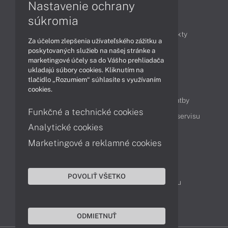
Nastavenie ochrany
Články
súkromia
Obchodné informácie
Novinky
Produkty
Za účelom zlepšenia užívateľského zážitku a
Technológie
Videá
poskytovaných služieb na našej stránke a
marketingové účely sa do Vášho prehliadača
ukladajú súbory cookies. Kliknutím na
tlačidlo „Rozumiem“ súhlasíte s využívaním
Obsah
cookies.
Ako nakupovať
Možnosti doručenia a platby
Funkčné a technické cookies
Podpora a servis
Servisné služby
Cenník servisu
Analytické cookies
Marketingové a reklamné cookies
Kontakty
043 4224 771
Obchodné oddelenie
POVOLIŤ VŠETKO
Servisné oddelenie
Reklamácia tovaru
TeamViewer (vzdialená podpora)
ODMIETNUŤ