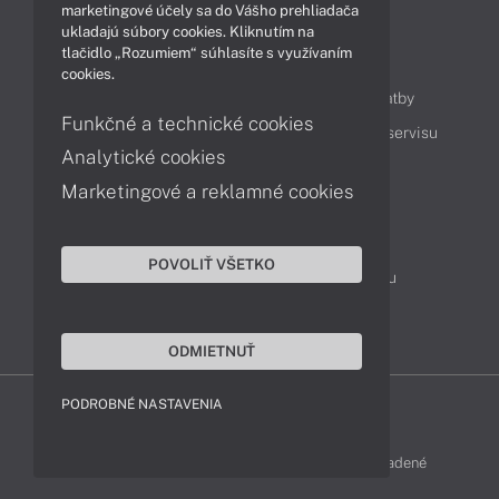
marketingové účely sa do Vášho prehliadača
ukladajú súbory cookies. Kliknutím na
tlačidlo „Rozumiem“ súhlasíte s využívaním
Obsah
cookies.
Ako nakupovať
Možnosti doručenia a platby
Funkčné a technické cookies
Podpora a servis
Servisné služby
Cenník servisu
Analytické cookies
Marketingové a reklamné cookies
Kontakty
043 4224 771
Obchodné oddelenie
POVOLIŤ VŠETKO
Servisné oddelenie
Reklamácia tovaru
TeamViewer (vzdialená podpora)
ODMIETNUŤ
PODROBNÉ NASTAVENIA
LENOVO-SHOP © 2013 - 2026 Všetky práva vyhradené