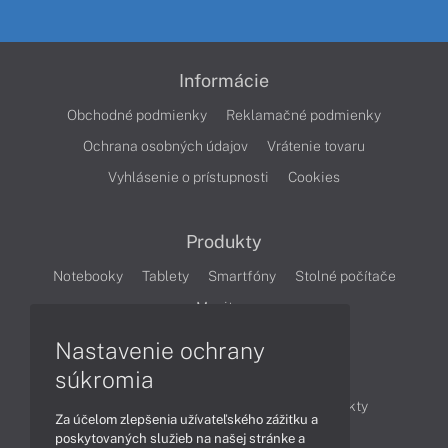
Informácie
Obchodné podmienky
Reklamačné podmienky
Ochrana osobných údajov
Vrátenie tovaru
Vyhlásenie o prístupnosti
Cookies
Produkty
Notebooky
Tablety
Smartfóny
Stolné počítače
Monitory
Nastavenie ochrany
Články
súkromia
Obchodné informácie
Novinky
Produkty
Za účelom zlepšenia užívateľského zážitku a
Technológie
Videá
poskytovaných služieb na našej stránke a