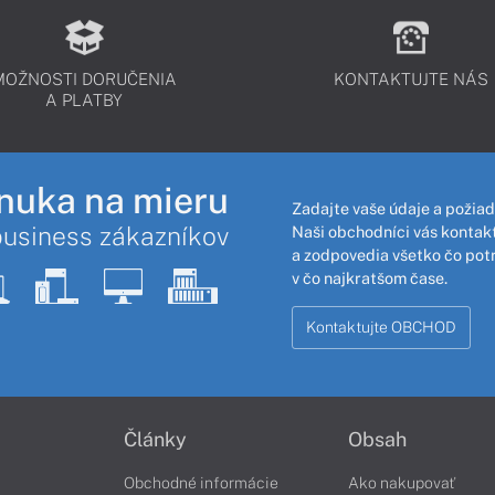
MOŽNOSTI DORUČENIA
KONTAKTUJTE NÁS
A PLATBY
nuka na mieru
Zadajte vaše údaje a požiad
business zákazníkov
Naši obchodníci vás kontakt
a zodpovedia všetko čo pot
v čo najkratšom čase.
Kontaktujte OBCHOD
Články
Obsah
Obchodné informácie
Ako nakupovať