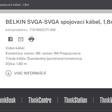
ojovací kábel, 1,8m
BELKIN SVGA-SVGA spojovací kábel, 1,
kód produktu:
F3H982CP1.8M
Video kábel
Konektory: samec (M) - samec (M) Prepojovacie
Trieda kábla: Štandardný (pozlátené konektory)
Dĺžka: 1,80 m
VIAC INFORMÁCIÍ