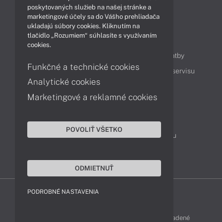
Technológie
Videá
poskytovaných služieb na našej stránke a
marketingové účely sa do Vášho prehliadača
ukladajú súbory cookies. Kliknutím na
tlačidlo „Rozumiem“ súhlasíte s využívaním
Obsah
cookies.
Ako nakupovať
Možnosti doručenia a platby
Funkčné a technické cookies
Podpora a servis
Servisné služby
Cenník servisu
Analytické cookies
Marketingové a reklamné cookies
Kontakty
043 4224 771
Obchodné oddelenie
POVOLIŤ VŠETKO
Servisné oddelenie
Reklamácia tovaru
TeamViewer (vzdialená podpora)
ODMIETNUŤ
PODROBNÉ NASTAVENIA
LENOVO-SHOP © 2013 - 2026 Všetky práva vyhradené