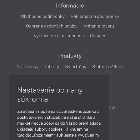
Informácie
Obchodné podmienky
Reklamačné podmienky
Ochrana osobných údajov
Vrátenie tovaru
Vyhlásenie o prístupnosti
Cookies
Produkty
Notebooky
Tablety
Smartfóny
Stolné počítače
Monitory
Nastavenie ochrany
Články
súkromia
Obchodné informácie
Novinky
Produkty
Za účelom zlepšenia užívateľského zážitku a
Technológie
Videá
poskytovaných služieb na našej stránke a
marketingové účely sa do Vášho prehliadača
ukladajú súbory cookies. Kliknutím na
tlačidlo „Rozumiem“ súhlasíte s využívaním
Obsah