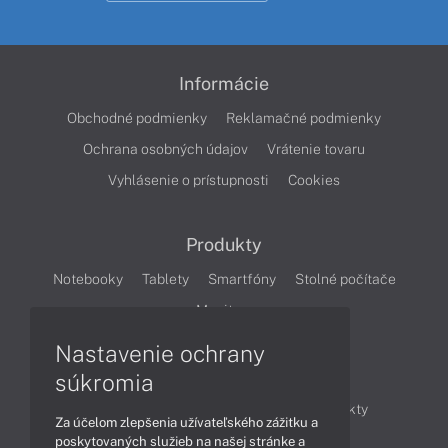
Informácie
Obchodné podmienky
Reklamačné podmienky
Ochrana osobných údajov
Vrátenie tovaru
Vyhlásenie o prístupnosti
Cookies
Produkty
Notebooky
Tablety
Smartfóny
Stolné počítače
Monitory
Nastavenie ochrany
Články
súkromia
Obchodné informácie
Novinky
Produkty
Za účelom zlepšenia užívateľského zážitku a
Technológie
Videá
poskytovaných služieb na našej stránke a