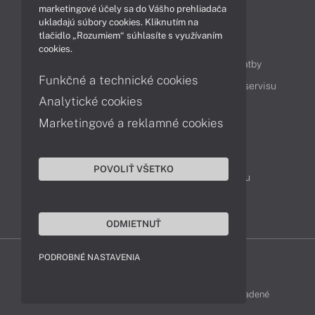
marketingové účely sa do Vášho prehliadača
ukladajú súbory cookies. Kliknutím na
tlačidlo „Rozumiem“ súhlasíte s využívaním
Obsah
cookies.
Ako nakupovať
Možnosti doručenia a platby
Funkčné a technické cookies
Podpora a servis
Servisné služby
Cenník servisu
Analytické cookies
Marketingové a reklamné cookies
Kontakty
043 4224 771
Obchodné oddelenie
POVOLIŤ VŠETKO
Servisné oddelenie
Reklamácia tovaru
TeamViewer (vzdialená podpora)
ODMIETNUŤ
PODROBNÉ NASTAVENIA
LENOVO-SHOP © 2013 - 2026 Všetky práva vyhradené