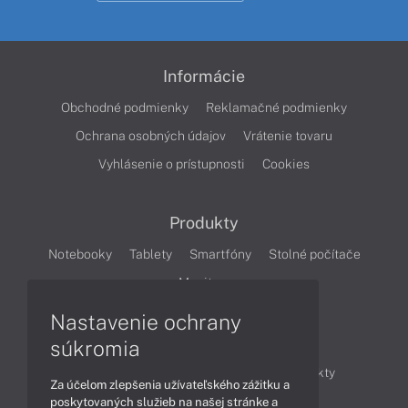
Informácie
Obchodné podmienky
Reklamačné podmienky
Ochrana osobných údajov
Vrátenie tovaru
Vyhlásenie o prístupnosti
Cookies
Produkty
Notebooky
Tablety
Smartfóny
Stolné počítače
Monitory
Nastavenie ochrany
Články
súkromia
Obchodné informácie
Novinky
Produkty
Za účelom zlepšenia užívateľského zážitku a
Technológie
Videá
poskytovaných služieb na našej stránke a