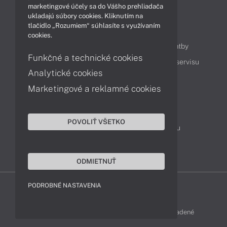
marketingové účely sa do Vášho prehliadača
ukladajú súbory cookies. Kliknutím na
tlačidlo „Rozumiem“ súhlasíte s využívaním
Obsah
cookies.
Ako nakupovať
Možnosti doručenia a platby
Funkčné a technické cookies
Podpora a servis
Servisné služby
Cenník servisu
Analytické cookies
Marketingové a reklamné cookies
Kontakty
043 4224 771
Obchodné oddelenie
POVOLIŤ VŠETKO
Servisné oddelenie
Reklamácia tovaru
TeamViewer (vzdialená podpora)
ODMIETNUŤ
PODROBNÉ NASTAVENIA
LENOVO-SHOP © 2013 - 2026 Všetky práva vyhradené