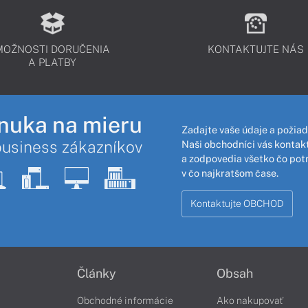
MOŽNOSTI DORUČENIA
KONTAKTUJTE NÁS
A PLATBY
nuka na mieru
Zadajte vaše údaje a požiad
business zákazníkov
Naši obchodníci vás kontakt
a zodpovedia všetko čo pot
v čo najkratšom čase.
Kontaktujte OBCHOD
Články
Obsah
Obchodné informácie
Ako nakupovať