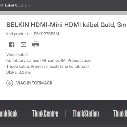
MI kábel Gold, 3m
BELKIN HDMI-Mini HDMI kábel Gold, 3m
kód produktu:
F3Y027BF3M
Video kábel
Konektory: samec (M) - samec (M) Prepojovacie
Trieda kábla: Prémiový (pozlátené konektory)
Dĺžka: 3,00 m
VIAC INFORMÁCIÍ