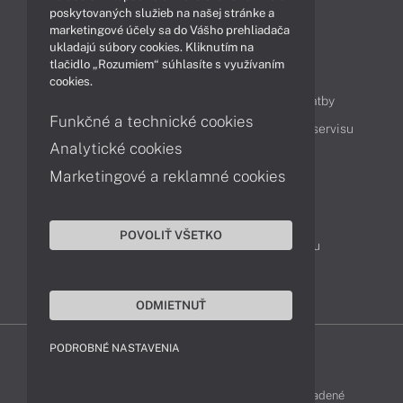
Technológie
Videá
poskytovaných služieb na našej stránke a
marketingové účely sa do Vášho prehliadača
ukladajú súbory cookies. Kliknutím na
tlačidlo „Rozumiem“ súhlasíte s využívaním
Obsah
cookies.
Ako nakupovať
Možnosti doručenia a platby
Funkčné a technické cookies
Podpora a servis
Servisné služby
Cenník servisu
Analytické cookies
Marketingové a reklamné cookies
Kontakty
043 4224 771
Obchodné oddelenie
POVOLIŤ VŠETKO
Servisné oddelenie
Reklamácia tovaru
TeamViewer (vzdialená podpora)
ODMIETNUŤ
PODROBNÉ NASTAVENIA
LENOVO-SHOP © 2013 - 2026 Všetky práva vyhradené