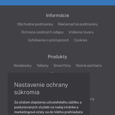
Informácie
Obchodné podmienky
Reklamačné podmienky
Ochrana osobných údajov
Vrátenie tovaru
Vyhlásenie o prístupnosti
Cookies
Produkty
Notebooky
Tablety
Smartfóny
Stolné počítače
Monitory
Nastavenie ochrany
Články
súkromia
Obchodné informácie
Novinky
Produkty
Za účelom zlepšenia užívateľského zážitku a
Technológie
Videá
poskytovaných služieb na našej stránke a
marketingové účely sa do Vášho prehliadača