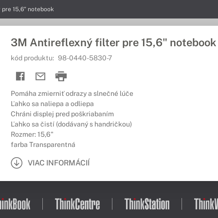
r pre 15,6" notebook
3M Antireflexný filter pre 15,6" notebook
kód produktu:
98-0440-5830-7
Pomáha zmierniť odrazy a slnečné lúče
Ľahko sa naliepa a odliepa
Chráni displej pred poškriabaním
Ľahko sa čistí (dodávaný s handričkou)
Rozmer: 15,6"
farba Transparentná
VIAC INFORMÁCIÍ