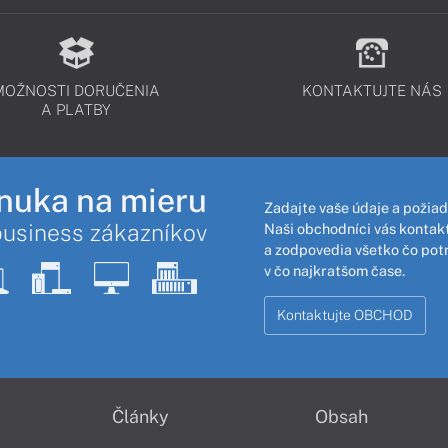
MOŽNOSTI DORUČENIA
KONTAKTUJTE NÁS
A PLATBY
nuka na mieru
Zadajte vaše údaje a požiad
business zákazníkov
Naši obchodníci vás kontakt
a zodpovedia všetko čo pot
v čo najkratšom čase.
Kontaktujte OBCHOD
Články
Obsah