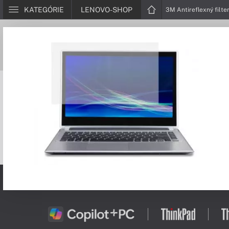
KATEGÓRIE
LENOVO-SHOP
3M Antireflexný filte