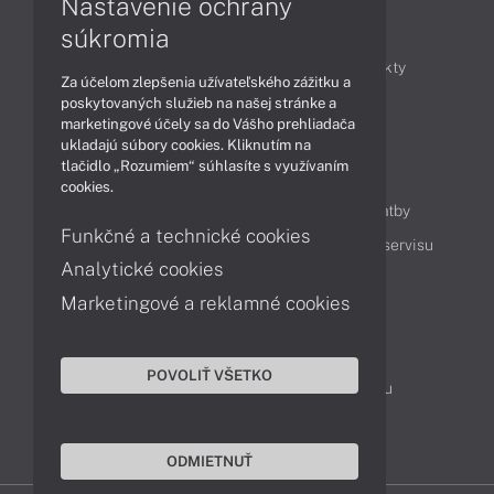
Nastavenie ochrany
Články
súkromia
Obchodné informácie
Novinky
Produkty
Za účelom zlepšenia užívateľského zážitku a
Technológie
Videá
poskytovaných služieb na našej stránke a
marketingové účely sa do Vášho prehliadača
ukladajú súbory cookies. Kliknutím na
tlačidlo „Rozumiem“ súhlasíte s využívaním
Obsah
cookies.
Ako nakupovať
Možnosti doručenia a platby
Funkčné a technické cookies
Podpora a servis
Servisné služby
Cenník servisu
Analytické cookies
Marketingové a reklamné cookies
Kontakty
043 4224 771
Obchodné oddelenie
POVOLIŤ VŠETKO
Servisné oddelenie
Reklamácia tovaru
TeamViewer (vzdialená podpora)
ODMIETNUŤ