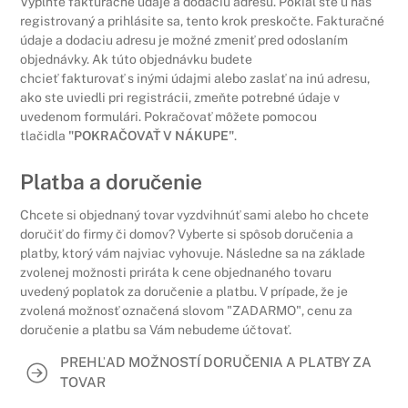
Vyplňte fakturačné údaje a dodaciu adresu. Pokiaľ ste u nás
registrovaný a prihlásite sa, tento krok preskočte. Fakturačné
údaje a dodaciu adresu je možné zmeniť pred odoslaním
objednávky. Ak túto objednávku budete
chcieť fakturovať s inými údajmi alebo zaslať na inú adresu,
ako ste uviedli pri registrácii, zmeňte potrebné údaje v
uvedenom formulári. Pokračovať môžete pomocou
tlačidla
"POKRAČOVAŤ V NÁKUPE"
.
Platba a doručenie
Chcete si objednaný tovar vyzdvihnúť sami alebo ho chcete
doručiť do firmy či domov? Vyberte si spôsob doručenia a
platby, ktorý vám najviac vyhovuje. Následne sa na základe
zvolenej možnosti priráta k cene objednaného tovaru
uvedený poplatok za doručenie a platbu. V prípade, že je
zvolená možnosť označená slovom "ZADARMO", cenu za
doručenie a platbu sa Vám nebudeme účtovať.
PREHĽAD MOŽNOSTÍ DORUČENIA A PLATBY ZA
TOVAR