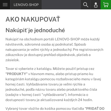
LENOVO-SHOP
AKO NAKUPOVAŤ
Nakúpiť je jednoduché
Nakúpiť na obchodnom portáli LENOVO-SHOP môže každý
návštevník, súkromná osoba aj podnikateľ. Spôsob
nakupovania je veľmi rýchly a jednoduchý. Pre registrovaných
zákazníkov je dostupný prehľad objednávok, platieb a
zásielok.
Tovar si vyberiete z katalógu. Môžete použiť prístup cez
"PRODUKTY"
v hlavnom menu, alebo prístup priamo ku
kategóriám katalógu pomocou rozbaľovacieho menu v ľavej
hornej časti. Vyhľadávanie tovaru je veľmi rýchle a
jednoduché, podľa názvu tovaru alebo produktového čísla
(zadajte v hornej časti "vyhľadávanie"). Informácia o
dostupnosti tovaru je aktualizovaná každých 24 hodín.
Vybraný tovar vložíte do košíka pomocou tlačidla
"PRIDAŤ DO