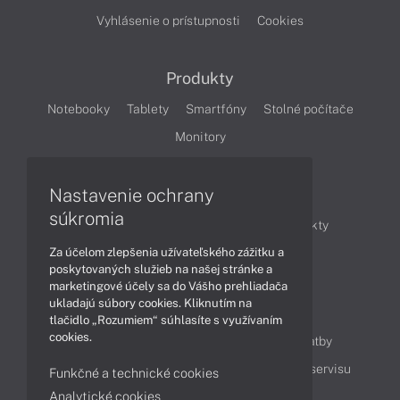
Vyhlásenie o prístupnosti
Cookies
Produkty
Notebooky
Tablety
Smartfóny
Stolné počítače
Monitory
Nastavenie ochrany
Články
súkromia
Obchodné informácie
Novinky
Produkty
Za účelom zlepšenia užívateľského zážitku a
Technológie
Videá
poskytovaných služieb na našej stránke a
marketingové účely sa do Vášho prehliadača
ukladajú súbory cookies. Kliknutím na
Obsah
tlačidlo „Rozumiem“ súhlasíte s využívaním
cookies.
Ako nakupovať
Možnosti doručenia a platby
Podpora a servis
Servisné služby
Cenník servisu
Funkčné a technické cookies
Analytické cookies