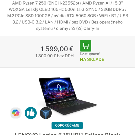
AMD Ryzen 7 250 (BNCH-23552b) / AMD Ryzen AI / 15,3"
WQXGA Lesklý OLED 165Hz 500nits G-SYNC / 32GB DDR5 /
M.2 PCIe SSD 1000GB / nVidia RTX 5060 8GB / WiFi / BT / USB
3.2 / USB-C 3.2 / LAN / HDMI / bez DVD / Bez operačného
systému / čierny / 2r (2r) Carry-In
1 599,00 €
Dostupnosť:
1 300,00 € bez DPH
NA SKLADE
ODPORÚČAME