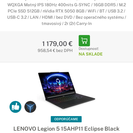
stremovať. Je na vás ako svoje zariadenie využijete.
WQXGA Matný IPS 180Hz 400nits G-SYNC / 16GB DDR5 / M.2
PCIe SSD 512GB / nVidia RTX 5050 8GB / WiFi / BT / USB 3.2 /
USB-C 3.2 / LAN / HDMI / bez DVD / Bez operačného systému /
Notebooky Lenovo s Copilot+ PC
tmavosivý / 2r (2r) Carry-In
Začína nová éra umelej inteligencie
Najrýchlejšie a najinteligentnejšie notebooky so systémom
1 179,00 €
Windows v histórii. Notebooky Copilot+ sú vybavené
Dostupnosť:
958,54 € bez DPH
najnovšími nástrojmi umelej inteligencie, ktoré urýchľujú
NA SKLADE
vašu produktivitu a kreativitu.
ODPORÚČAME
LENOVO Legion 5 15AHP11 Eclipse Black