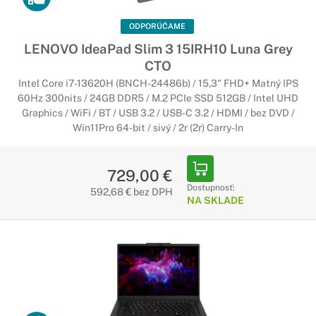
ODPORÚČAME
LENOVO IdeaPad Slim 3 15IRH10 Luna Grey
CTO
Intel Core i7-13620H (BNCH-24486b) / 15,3" FHD+ Matný IPS
60Hz 300nits / 24GB DDR5 / M.2 PCIe SSD 512GB / Intel UHD
Graphics / WiFi / BT / USB 3.2 / USB-C 3.2 / HDMI / bez DVD /
Win11Pro 64-bit / sivý / 2r (2r) Carry-In
729,00 €
Dostupnosť:
592,68 € bez DPH
NA SKLADE