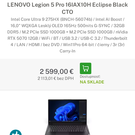
LENOVO Legion 5 Pro 16IAX10H Eclipse Black
CTO
Intel Core Ultra 9 275HX (BNCH-56074b) / Intel AI Boost /
16,0" WQXGA Lesklý OLED 165Hz 500nits G-SYNC / 32GB
DDR5 / M.2 PCIe SSD 1000GB + M.2 PCIe SSD 1000GB / nVidia
RTX 5070 12GB / WiFi / BT / USB 3.2 / USB-C 3.2 / Thunderbolt
4 / LAN / HDMI / bez DVD / Win11Pro 64-bit / čierny / 3r (3r)
Carry-In
2 599,00 €
Dostupnosť:
2 113,01 € bez DPH
NA SKLADE