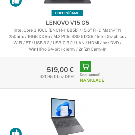
ODPORÚČAME
LENOVO V15 G5
Intel Core 3 100U (BNCH-11885b) / 15,6" FHD Matný TN
250nits / 16GB DDR5 / M.2 PCIe SSD 512GB / Intel Graphics /
WiFi / BT / USB 3.2 / USB-C 3.2 / LAN / HDMI / bez DVD /
Win11Pro 64-bit / čierny / 2r (2r) Carry-In
519,00 €
Dostupnosť:
421,95 € bez DPH
NA SKLADE