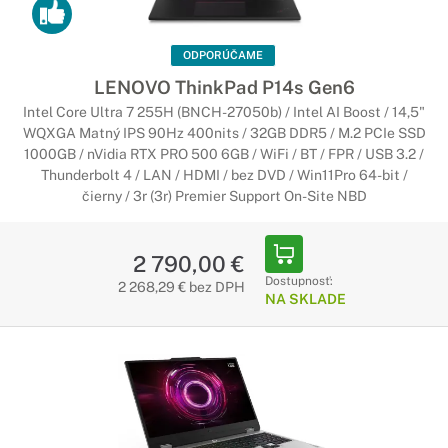
ODPORÚČAME
LENOVO ThinkPad P14s Gen6
Intel Core Ultra 7 255H (BNCH-27050b) / Intel AI Boost / 14,5"
WQXGA Matný IPS 90Hz 400nits / 32GB DDR5 / M.2 PCIe SSD
1000GB / nVidia RTX PRO 500 6GB / WiFi / BT / FPR / USB 3.2 /
Thunderbolt 4 / LAN / HDMI / bez DVD / Win11Pro 64-bit /
čierny / 3r (3r) Premier Support On-Site NBD
2 790,00 €
Dostupnosť:
2 268,29 € bez DPH
NA SKLADE