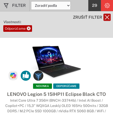
notebookov ThinkPad poskytujú zvýšený komfort a
FILTER
29
produktivitu.
ZRUŠIŤ FILTER
Notebooky Lenovo IdeaPad
Vlastnosti:
Odporúčame
Funkčný, zábavný a štýlový
Notebooky IdeaPad sa dodávajú v rôznych vyhotoveniach – od
základných notebookov pre nových používateľov až po
vysokovýkonné herné notebooky dopĺňajúce náš rad
inovatívnych konvertibilných zariadení Yoga.
Notebooky Lenovo YOGA
Flexibilné a štýlové zariadenia
Vďaka kombinácii flexibility a inovatívnych technológií
NOVINKA
ODPORÚČAME
ponúkajú tieto notebooky 2 v 1 a zariadenia Ultrabook vysoký
LENOVO Legion 5 15IHP11 Eclipse Black CTO
výkon, úžasný dizajn a štyri rôzne režimy používania.
Intel Core Ultra 7 356H (BNCH-33744b) / Intel AI Boost /
Výsledkom je neprekonateľná flexibilnosť prenosných
Copilot+PC / 15,3" WQXGA Lesklý OLED 165Hz 500nits / 32GB
zariadení.
DDR5 / M.2 PCIe SSD 1000GB / nVidia RTX 5060 8GB / WiFi /