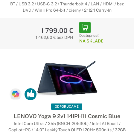
BT / USB 3.2 / USB-C 3.2 / Thunderbolt 4 / LAN / HDMI / bez
Notebooky Lenovo V séria
DVD / Win11Pro 64-bit / čierny / 2r (2r) Carry-In
Štýlový dizajn, maximálna zábava
Notebooky Lenovo poháňanú vašu predstavivosť a zmysel pre
1 799,00 €
sebavyjadrenie, či už ste častým cestovateľom, extrémnym
Dostupnosť:
1 462,60 € bez DPH
NA SKLADE
hráčom alebo milovníkom hudby. Ponúkajú najnovšie
počítače, grafické karty, displeje a zvukovú technológiu – to
všetko prostredníctvom širokého spektra
najinteligentnejších dizajnov notebookov a konvertibilných
počítačov.
Notebooky Lenovo Legion
Nekompromisné hranie hier
Vynikajúce procesory, špičková grafika, možnosť
ODPORÚČAME
pretaktovania, veľmi rýchle úložisko a ďalšie. Vezmite si so
LENOVO Yoga 9 2v1 14IPH11 Cosmic Blue
sebou silný herný výkon, nech ste kdekoľvek.
Intel Core Ultra 7 355 (BNCH-20530b) / Intel AI Boost /
Copilot+PC / 14,0" Lesklý Touch OLED 120Hz 500nits / 32GB
Notebooky Lenovo ThinkBook