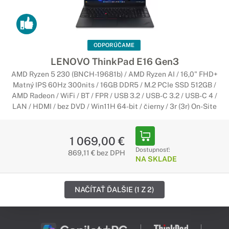
ODPORÚČAME
LENOVO ThinkPad E16 Gen3
AMD Ryzen 5 230 (BNCH-19681b) / AMD Ryzen AI / 16,0" FHD+
Matný IPS 60Hz 300nits / 16GB DDR5 / M.2 PCIe SSD 512GB /
AMD Radeon / WiFi / BT / FPR / USB 3.2 / USB-C 3.2 / USB-C 4 /
LAN / HDMI / bez DVD / Win11H 64-bit / čierny / 3r (3r) On-Site
1 069,00 €
Dostupnosť:
869,11 € bez DPH
NA SKLADE
NAČÍTAŤ ĎALŠIE (1 Z 2)