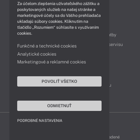
Za účelom zlepšenia užívateľského zážitku a
Technológie
Videá
poskytovaných služieb na našej stránke a
marketingové účely sa do Vášho prehliadača
ukladajú súbory cookies. Kliknutím na
Obsah
tlačidlo „Rozumiem“ súhlasíte s využívaním
cookies.
Ako nakupovať
Možnosti doručenia a platby
Podpora a servis
Servisné služby
Cenník servisu
Funkčné a technické cookies
Analytické cookies
Marketingové a reklamné cookies
Kontakty
043 4224 771
Obchodné oddelenie
POVOLIŤ VŠETKO
Servisné oddelenie
Reklamácia tovaru
TeamViewer (vzdialená podpora)
ODMIETNUŤ
PODROBNÉ NASTAVENIA
LENOVO-SHOP © 2013 - 2026 Všetky práva vyhradené