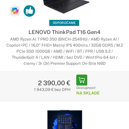
ODPORÚČAME
LENOVO ThinkPad T16 Gen4
AMD Ryzen AI 7 PRO 350 (BNCH-25491b) / AMD Ryzen AI /
Copilot+PC / 16,0" FHD+ Matný IPS 400nits / 32GB DDR5 / M.2
PCIe SSD 1000GB / AMD / WiFi / BT / FPR / USB 3.2 /
Thunderbolt 4 / LAN / HDMI / bez DVD / Win11Pro 64-bit /
čierny / 3r (3r) Premier Support On-Site NBD
2 390,00 €
Dostupnosť:
1 943,09 € bez DPH
NA SKLADE