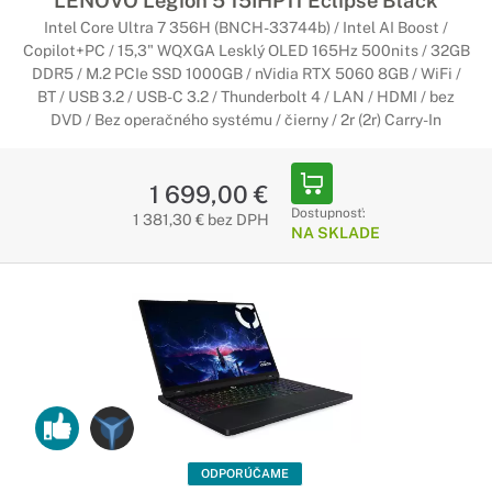
LENOVO Legion 5 15IHP11 Eclipse Black
Intel Core Ultra 7 356H (BNCH-33744b) / Intel AI Boost /
Copilot+PC / 15,3" WQXGA Lesklý OLED 165Hz 500nits / 32GB
DDR5 / M.2 PCIe SSD 1000GB / nVidia RTX 5060 8GB / WiFi /
BT / USB 3.2 / USB-C 3.2 / Thunderbolt 4 / LAN / HDMI / bez
DVD / Bez operačného systému / čierny / 2r (2r) Carry-In
1 699,00 €
Dostupnosť:
1 381,30 € bez DPH
NA SKLADE
ODPORÚČAME