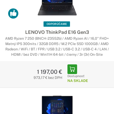
ODPORÚČAME
LENOVO ThinkPad E16 Gen3
AMD Ryzen 7 250 (BNCH-23552b) / AMD Ryzen AI / 16,0" FHD+
Matný IPS 300nits / 32GB DDR5 / M.2 PCIe SSD 1000GB / AMD
Radeon / WiFi / BT / FPR / USB 3.2 / USB-C 3.2 / USB-C 4 / LAN /
HDMI / bez DVD / Win11H 64-bit / čierny / 3r (3r) On-Site
1 197,00 €
Dostupnosť:
973,17 € bez DPH
NA SKLADE