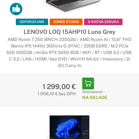
ODPORÚČAME
ZONER STUDIO
3-ROČNÁ ZÁRUKA
LENOVO LOQ 15AHP10 Luna Grey
AMD Ryzen 7 250 (BNCH-23552b) / AMD Ryzen AI / 15,6" FHD
Matný IPS 144Hz 300nits G-SYNC / 32GB DDR5 / M.2 PCIe
SSD 1000GB / nVidia RTX 5050 8GB / WiFi / BT / USB 3.2 / USB-
C 3.2 / LAN / HDMI / bez DVD / Win11H 64-bit / tmavosivý / 2r
(2r) Carry-In
1 299,00 €
Dostupnosť:
1 056,10 € bez DPH
NA SKLADE