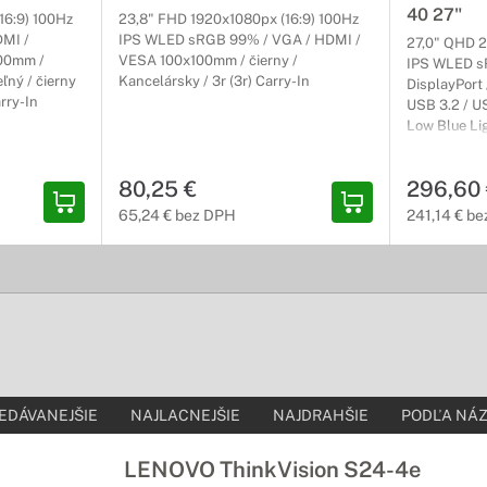
40 27"
h hier zaručene ocení kvalitné parametre herných monitorov Lenovo
16:9) 100Hz
23,8" FHD 1920x1080px (16:9) 100Hz
erov.
MI /
IPS WLED sRGB 99% / VGA / HDMI /
27,0" QHD 2
100mm /
VESA 100x100mm / čierny /
IPS WLED s
ľný / čierny
Kancelársky / 3r (3r) Carry-In
DisplayPort 
 monitory Lenovo ThinkVision
arry-In
USB 3.2 / US
Low Blue Lig
esionálov
100x100mm 
prácu to najlepšie? Profesionálne monitory od spoločnosti Lenovo m
nastaviteľný
80,25 €
296,60
(3r) Carry-In
avkám našich zákazníkov.
65,24 € bez DPH
241,14 € b
itory Lenovo
az pri práci či zábave
ždý bod rovnako ďaleko od očí, a vy tak veľmi dobre vidíte aj do kra
h používateľov.
EDÁVANEJŠIE
NAJLACNEJŠIE
NAJDRAHŠIE
PODĽA NÁZ
LENOVO ThinkVision S24-4e