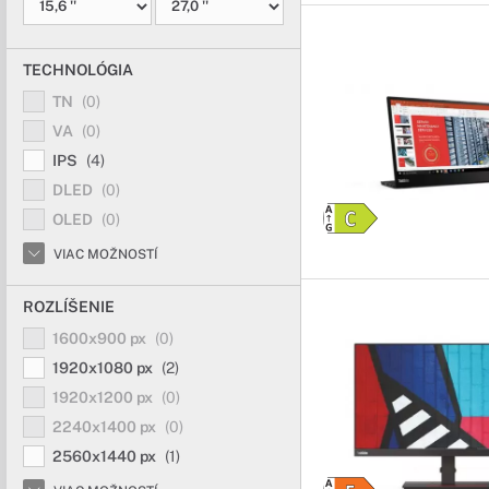
TECHNOLÓGIA
TN
(0)
VA
(0)
IPS
(4)
DLED
(0)
OLED
(0)
VIAC MOŽNOSTÍ
ROZLÍŠENIE
1600x900 px
(0)
1920x1080 px
(2)
1920x1200 px
(0)
2240x1400 px
(0)
2560x1440 px
(1)