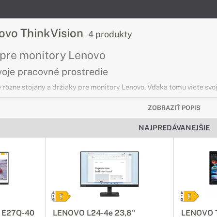
ovo ThinkVision
4 produkty
 pre monitory Lenovo
voje pracovné prostredie
 rôzne stojany a držiaky pre monitory Lenovo. Vďaka tomu viete svoj 
ZOBRAZIŤ POPIS
onitory Lenovo ThinkVision
NAJPREDÁVANEJŠIE
odenné použitie
značujú skvelým pomerom cena / kvalita. Vďaka ich skvelým paramet
ncelárií.
ry Lenovo LEGION
kcie
n E27Q-40
LENOVO L24-4e 23,8"
LENOVO T