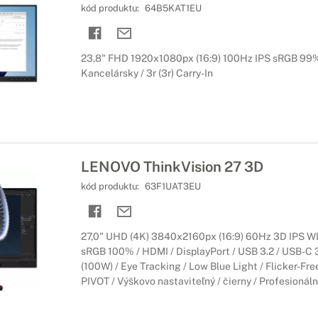
kód produktu:
64B5KAT1EU
23,8" FHD 1920x1080px (16:9) 100Hz IPS sRGB 99% 
Kancelársky / 3r (3r) Carry-In
LENOVO ThinkVision 27 3D
kód produktu:
63F1UAT3EU
27,0" UHD (4K) 3840x2160px (16:9) 60Hz 3D IPS 
sRGB 100% / HDMI / DisplayPort / USB 3.2 / USB-C 3
(100W) / Eye Tracking / Low Blue Light / Flicker-F
PIVOT / Výškovo nastaviteľný / čierny / Profesionálny 