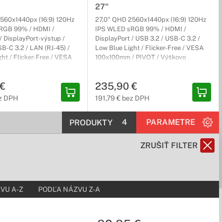
27"
. Odteraz si môžte užívať ničím nerušené hranie bez sekania
560x1440px (16:9) 120Hz
27,0" QHD 2560x1440px (16:9) 120Hz
RGB 99% / HDMI /
IPS WLED sRGB 99% / HDMI /
/ DisplayPort-výstup /
DisplayPort / USB 3.2 / USB-C 3.2 /
B-C 3.2 / LAN (RJ-45) /
Low Blue Light / Flicker-Free / VESA
ht / Flicker-Free / VESA
100x100mm / PIVOT / Výškovo
/ PIVOT / Výškovo
nastaviteľný / čierny / Kancelársky / 3r
ajú parametre prispôsobené na to, aby vyhoveli aj tým
 / čierny / Kancelársky / 3r
(3r) Carry-In
 €
235,90 €
ez DPH
191,79 € bez DPH
4
PARAMETRE
PRODUKTY
ZRUŠIŤ FILTER
jov monitora. Ohnuté monitory Lenovo sú ideálne pre hráčov a
VU A-Z
PODĽA NÁZVU Z-A