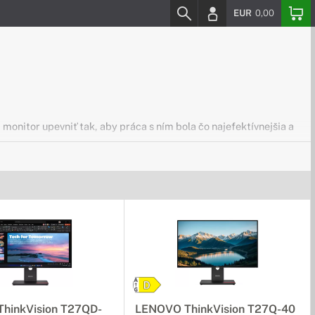
EUR
0,00
monitor upevniť tak, aby práca s ním bola čo najefektívnejšia a
rom ich môžte bez problémov použiť nielen v domácnosti, ale
hinkVision T27QD-
LENOVO ThinkVision T27Q-40