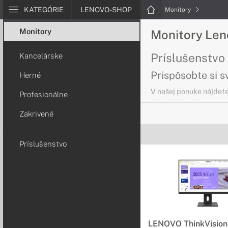
KATEGÓRIE
LENOVO-SHOP
Monitory
Monitory
Monitory Len
Príslušenstvo
Kancelárske
Prispôsobte si s
Herné
V našej ponuke nájdete
Profesionálne
najpohodlnejšia.
Zakrivené
Kancelárske m
Príslušenstvo
Skvelé pre každ
Monitory Lenovo sa vy
aj pri bežnej práci v ka
Herné monito
Pripravené do a
LENOVO ThinkVisio