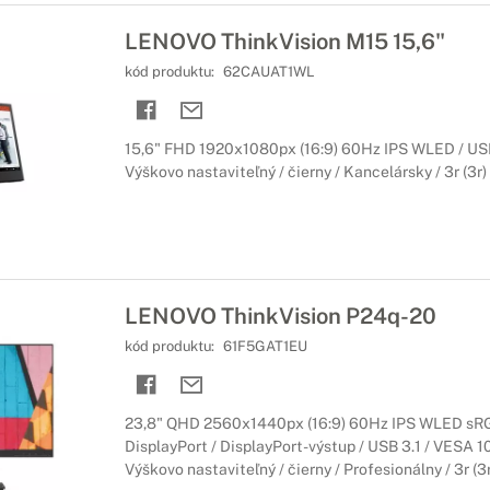
LENOVO ThinkVision M15 15,6"
kód produktu:
62CAUAT1WL
15,6" FHD 1920x1080px (16:9) 60Hz IPS WLED / USB
Výškovo nastaviteľný / čierny / Kancelársky / 3r (3r)
LENOVO ThinkVision P24q-20
kód produktu:
61F5GAT1EU
23,8" QHD 2560x1440px (16:9) 60Hz IPS WLED sR
DisplayPort / DisplayPort-výstup / USB 3.1 / VESA 
Výškovo nastaviteľný / čierny / Profesionálny / 3r (3r