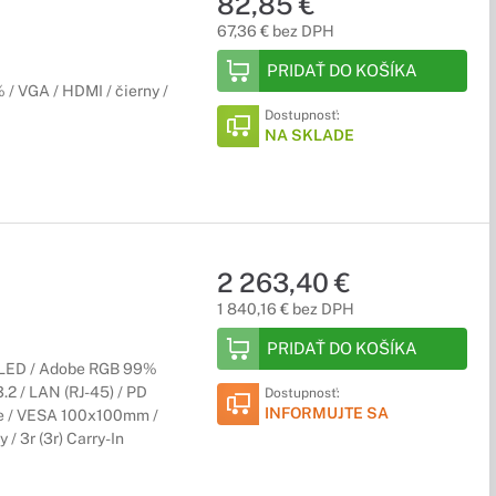
82,85 €
67,36 € bez DPH
PRIDAŤ DO KOŠÍKA
/ VGA / HDMI / čierny /
Dostupnosť:
NA SKLADE
2 263,40 €
1 840,16 € bez DPH
PRIDAŤ DO KOŠÍKA
WLED / Adobe RGB 99%
.2 / LAN (RJ-45) / PD
Dostupnosť:
INFORMUJTE SA
ree / VESA 100x100mm /
/ 3r (3r) Carry-In